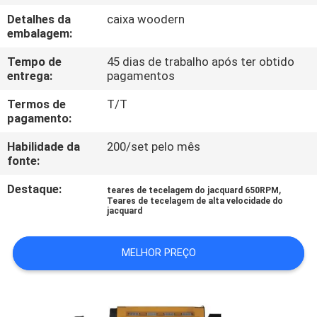
À
Detalhes da
caixa woodern
FÁBRICA
embalagem:
Tempo de
45 dias de trabalho após ter obtido
CONTROLE
entrega:
pagamentos
DE
Termos de
T/T
pagamento:
QUALIDADE
Habilidade da
200/set pelo mês
fonte:
CONTACTE-
Destaque:
,
teares de tecelagem do jacquard 650RPM
NOS
Teares de tecelagem de alta velocidade do
jacquard
NOTÍCIAS
MELHOR PREÇO
SOLICITE UM
ORÇAMENTO