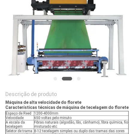
MAPA
DO
SITE
PRIVACY
POLICY
Descrição de produto
Máquina de alta velocidade do florete
Características técnicas de máquina de tecelagem do florete
Espaço de Reed
1200-4000mm
Velocidade
650 voltas pelo minuto
A escala da
Fibras naturais (algodão, lãs, cânhamo), fibra química, fio
tecelagem
misturado etc.
Seletor de trama
8-12 tecelagem simples ou duplo das tramas das cores