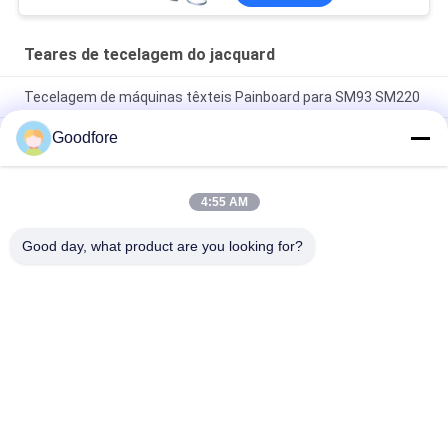
Teares de tecelagem do jacquard
Tecelagem de máquinas têxteis Painboard para SM93 SM220
Goodfore
Lojas de reparação de máquinas de tecelagem Cartão de
condução Cartão CIEL para peças sobressalentes de teares
de jacquard
4:55 AM
750RPM de alta qualidade 5120 engancha a máquina
eletrônica do jacquard de Digitas
Good day, what product are you looking for?
Categorias populares
Todos
Teares De 
Tear De Jacquard 
Tecelagem Do 
Eletrônico
Jacquard
Termine O Chicote 
Cabeça Do Jacquard
De Fios Do Jacquard