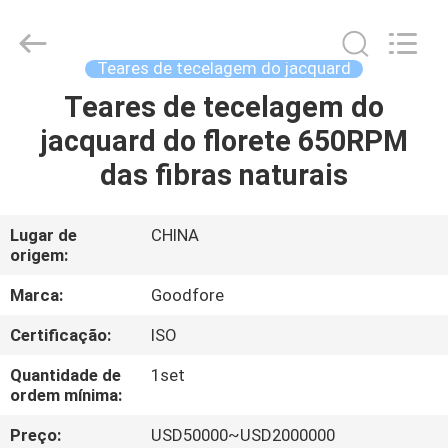
2026
Goodfore
Tex
Machinery
Co.,Ltd.
Teares de tecelagem do jacquard
All
Rights
Teares de tecelagem do
PARA
Reserved.
jacquard do florete 650RPM
CASA
das fibras naturais
PRODUTOS
Lugar de
CHINA
origem:
VÍDEOS
Marca:
Goodfore
SOBRE
Certificação:
ISO
NÓS
Quantidade de
1set
ordem mínima:
VISITA
Preço:
USD50000~USD2000000