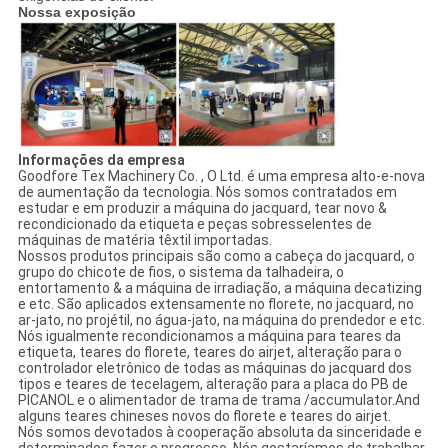
Nossa exposição
Informações da empresa
Goodfore Tex Machinery Co. , O Ltd. é uma empresa alto-e-nova
de aumentação da tecnologia. Nós somos contratados em
estudar e em produzir a máquina do jacquard, tear novo &
recondicionado da etiqueta e peças sobresselentes de
máquinas de matéria têxtil importadas.
Nossos produtos principais são como a cabeça do jacquard, o
grupo do chicote de fios, o sistema da talhadeira, o
entortamento & a máquina de irradiação, a máquina decatizing
e etc. São aplicados extensamente no florete, no jacquard, no
ar-jato, no projétil, no água-jato, na máquina do prendedor e etc.
Nós igualmente recondicionamos a máquina para teares da
etiqueta, teares do florete, teares do airjet, alteração para o
controlador eletrônico de todas as máquinas do jacquard dos
tipos e teares de tecelagem, alteração para a placa do PB de
PICANOL e o alimentador de trama de trama /accumulator.And
alguns teares chineses novos do florete e teares do airjet.
Nós somos devotados à cooperação absoluta da sinceridade e