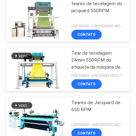
teares de tecelagem do
jacquard 550RPM
USD50000~USD2000000 MOQ:1set
CONTATO
Tear de tecelagem
24mm 550RPM da
etiqueta da máquina de
matéria têxtil com a
USD45000~USD55000 MOQ:1set
máquina de alta
CONTATO
velocidade do florete
Teares de Jacquard de
650 RPM
USD50000~USD2000000 MOQ:1 grupo
CONTATO