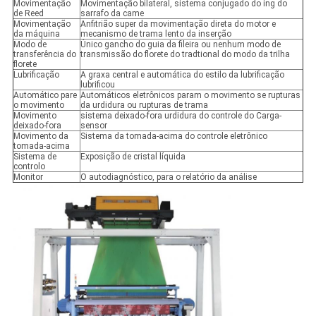
Movimentação
Movimentação bilateral, sistema conjugado do ing do
de Reed
sarrafo da came
Movimentação
Anfitrião super da movimentação direta do motor e
da máquina
mecanismo de trama lento da inserção
Modo de
Único gancho do guia da fileira ou nenhum modo de
transferência do
transmissão do florete do tradtional do modo da trilha
florete
Lubrificação
A graxa central e automática do estilo da lubrificação
lubrificou
Automático pare
Automáticos eletrônicos param o movimento se rupturas
o movimento
da urdidura ou rupturas de trama
Movimento
sistema deixado-fora urdidura do controle do Carga-
deixado-fora
sensor
Movimento da
Sistema da tomada-acima do controle eletrônico
tomada-acima
Sistema de
Exposição de cristal líquida
controlo
Monitor
O autodiagnóstico, para o relatório da análise