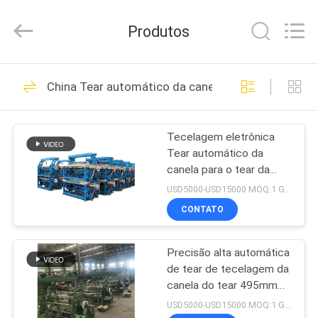
2026
Goodfore
Tex
Produtos
Machinery
Co.,Ltd.
All
Rights
PARA
Reserved.
21
China Tear automático da canela
CASA
Teares de
tecelagem do
Tecelagem eletrônica
PRODUTOS
Tear automático da
jacquard
canela para o tear da
VÍDEOS
canela da cambraia
USD5000-USD15000 MOQ:1 GRUPO
CONTATO
22
SOBRE
Tear de jacquard
Precisão alta automática
NÓS
de tear de tecelagem da
eletrônico
canela do tear 495mm
VISITA
da canela
USD5000-USD15000 MOQ:1 GRUPO