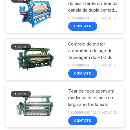
do assistente do tear da
canela da dupla camada
14
contínua
USD5000-USD15000 MOQ:1 GRUPO
Recondicione o tear
CONTATO
de tecelagem
Controlo do motor
automático de aço de
tecelagem do PLC do
tear da canela de matéria
USD5000-USD15000 MOQ:1 GRUPO
têxtil
CONTATO
19
Controlador
Tear de tecelagem em
mudança da canela da
eletrônico do
largura estreita auto
jacquard
USD5000-USD15000 MOQ:1 GRUPO
CONTATO