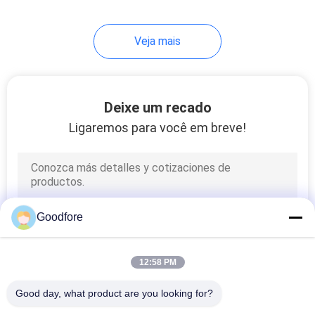
41
Veja mais
Alteração para a
maquinaria de
matéria têxtil
Deixe um recado
Ligaremos para você em breve!
25
Tear do jato do ar
Goodfore
12:58 PM
Good day, what product are you looking for?