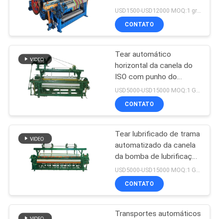
do aço de Ga618a
USD1500-USD12000 MOQ:1 grupo
960rpm multi caixa
MAPA
CONTATO
15
DO
Cabo do chicote de
Tear automático
SITE
horizontal da canela do
fios do jacquard
ISO com punho do
interruptor
PRIVACY
USD5000-USD15000 MOQ:1 GRUPO
CONTATO
POLICY
Tear lubrificado de trama
10
automatizado da canela
Recondicione o tear
da bomba de lubrificação
do dispositivo da
USD5000-USD15000 MOQ:1 GRUPO
da etiqueta
inserção do tear de
CONTATO
matéria têxtil
Transportes automáticos