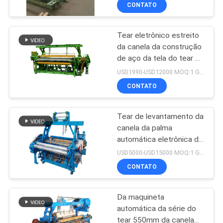
À
CONTATO
FÁBRICA
Tear eletrônico estreito
24
da canela da construção
CONTROLE
de aço da tela do tear de
Cabeça do jacquard
DE
poder da canela
USD1990-USD12000 MOQ:1 GRUPO
QUALIDADE
CONTATO
Tear de levantamento da
CONTACTE-
canela da palma
NOS
automática eletrônica do
20
tear da canela do cartão
USD5000-USD15000 MOQ:1 GRUPO
de teste padrão da
Termine o chicote
NOTÍCIAS
CONTATO
maquineta 70RPM
de fios do jacquard
Da maquineta
SOLICITE UM
automática da série do
ORÇAMENTO
tear 550mm da canela